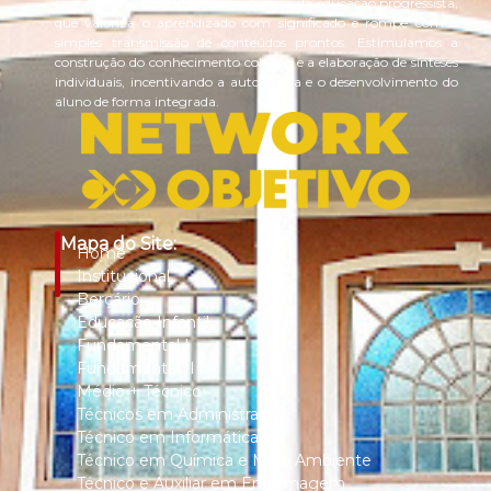
com práticas baseadas na perspectiva da educação progressista,
que valoriza o aprendizado com significado e rompe com a
simples transmissão de conteúdos prontos. Estimulamos a
construção do conhecimento coletivo e a elaboração de sínteses
individuais, incentivando a autonomia e o desenvolvimento do
aluno de forma integrada.
Mapa do Site:
Home
Institucional
Berçário
Educação Infantil
Fundamental I
Fundamental II
Médio + Técnico
Técnicos em Administração
Técnico em Informática
Técnico em Química e Meio Ambiente
Técnico e Auxiliar em Enfermagem