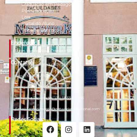
Graduação em Pedagogia
Pós-Graduação
Loja
Portal do Aluno
Trabalhe Conosco
Endereço:
Av. Ampélio Gazzetta, 200
Lopes Iglesias, Nova Odessa – SP
CEP.: 13385-510
Contato:
Atendimento.:
(19) 34767676
Fixo.:
(19) 3476-7678
Colégio.:
(19) 98444-1739
Técnicos e Faculdades.:
(19) 98334-0755
Email.:
atendimento@networkeducational.com
Redes Sociais: