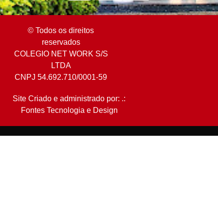
© Todos os direitos
reservados
COLEGIO NET WORK S/S
LTDA
CNPJ 54.692.710/0001-59
Site Criado e administrado por: .:
Fontes Tecnologia e Design