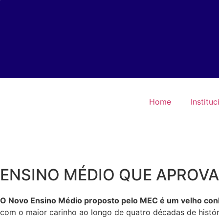
Área do Aluno
Av. Ampélio Gazzetta, 200 - Lopes Iglesias, Nova Odes
Home
Instituc
ENSINO MÉDIO QUE APROV
O Novo Ensino Médio proposto pelo MEC é um velho con
com o maior carinho ao longo de quatro décadas de histó