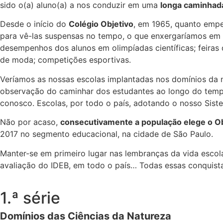
sido o(a) aluno(a) a nos conduzir em uma
longa caminhad
Desde o início do
Colégio Objetivo
, em 1965, quanto empe
para vê-las suspensas no tempo, o que enxergaríamos em n
desempenhos dos alunos em olimpíadas científicas; feiras d
de moda; competições esportivas.
Veríamos as nossas escolas implantadas nos domínios da nat
observação do caminhar dos estudantes ao longo do tempo
conosco. Escolas, por todo o país, adotando o nosso Sist
Não por acaso,
consecutivamente a população elege o Ob
2017 no segmento educacional, na cidade de São Paulo.
Manter-se em primeiro lugar nas lembranças da vida escola
avaliação do IDEB, em todo o país… Todas essas conquist
1.ª série
Domínios das Ciências da Natureza