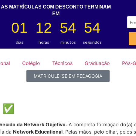
AS MATRÍCULAS COM DESCONTO TERMINAM
EM
01
12
54
53
sa - SP, 13385-510
(19) 34767676
dias
horas
minutos
segundos
ional
Colégio
Técnicos
Graduação
Pós-G
MATRICULE-SE EM PEDAGOGIA
A ✅
hecido da Network Objetivo.
A completa formação do(a) es
ria da
Network Educational
. Pelas mãos, pelo olhar, pelos 