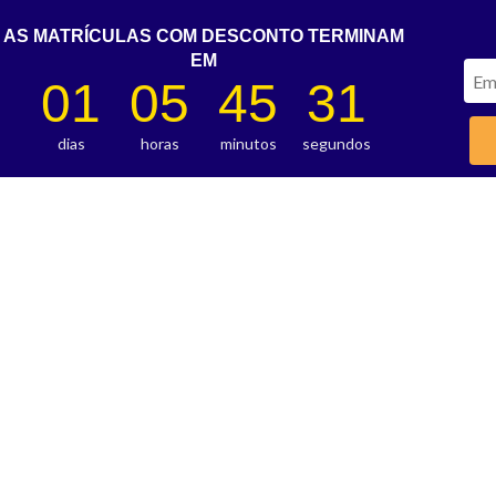
AS MATRÍCULAS COM DESCONTO TERMINAM
EM
01
05
45
30
dias
horas
minutos
segundos