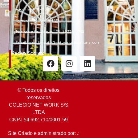
Fixo.:
(19) 3476-7678
Colégio.:
(19) 98444-1739
Técnicos e Faculdades.:
(19) 98334-0755
Email.:
atendimento@networkeducational.com
Redes Sociais:
© Todos os direitos
reservados
COLEGIO NET WORK S/S
LTDA
CNPJ 54.692.710/0001-59
Site Criado e administrado por: .: