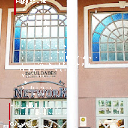
Mapa do Site:
Home
Institucional
Berçário
Educação Infantil
Fundamental I
Fundamental II
Médio + Técnico
Técnicos em Administração
Técnico em Informática
Técnico em Química e Meio Ambiente
Técnico e Auxiliar em Enfermagem
Graduação em Pedagogia
Pós-Graduação
Loja
Portal do Aluno
Trabalhe Conosco
Endereço:
Av. Ampélio Gazzetta, 200
Lopes Iglesias, Nova Odessa – SP
CEP.: 13385-510
Contato:
Atendimento.:
(19) 34767676