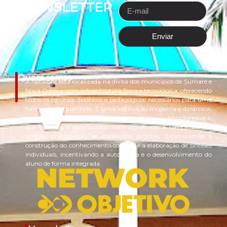
NEWSLETTER
Enviar
Quem somos
A Network está localizada na divisa dos municípios de Sumaré e
Nova Odessa, com infraestrutura física e tecnológica, oferecendo
todos os recursos didáticos e pedagógicos necessários para uma
formação de qualidade. É uma instituição moderna e dinâmica,
com práticas baseadas na perspectiva da educação progressista,
que valoriza o aprendizado com significado e rompe com a
simples transmissão de conteúdos prontos. Estimulamos a
construção do conhecimento coletivo e a elaboração de sínteses
individuais, incentivando a autonomia e o desenvolvimento do
aluno de forma integrada.