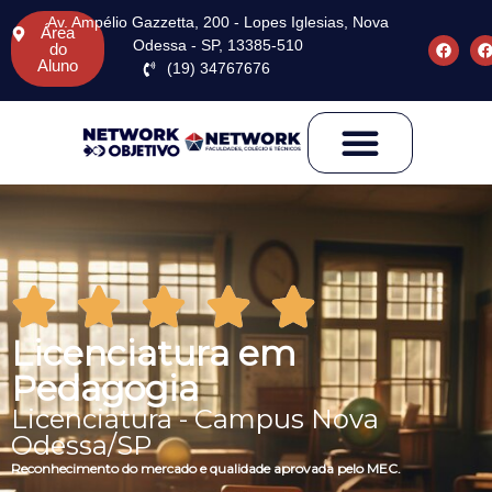
Av. Ampélio Gazzetta, 200 - Lopes Iglesias, Nova
Área
Odessa - SP, 13385-510
do
Aluno
(19) 34767676
Licenciatura em
Pedagogia
Licenciatura - Campus Nova
Odessa/SP
Reconhecimento do mercado e qualidade aprovada pelo MEC.