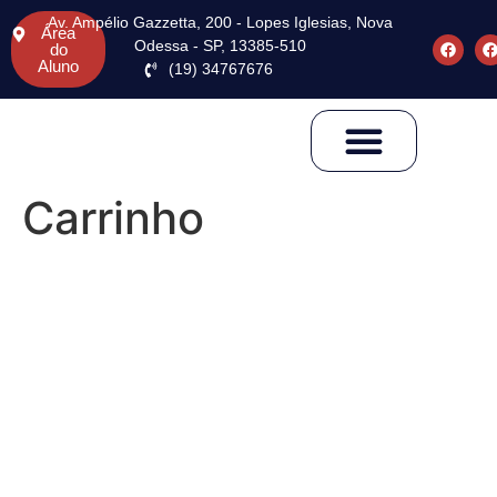
Av. Ampélio Gazzetta, 200 - Lopes Iglesias, Nova
Área
Odessa - SP, 13385-510
do
Aluno
(19) 34767676
Pós-Graduação
Carrinho