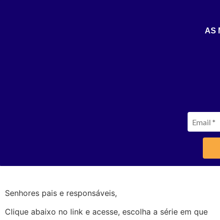
Av. Ampélio Gazzetta, 200 - Lopes Iglesias, Nova
Área
Odessa - SP, 13385-510
do
Aluno
(19) 34767676
AS 
Pós-Graduação
Lista de materiais
Objetivo Nova
Odessa 2025
Senhores pais e responsáveis,
Clique abaixo no link e acesse, escolha a série em que