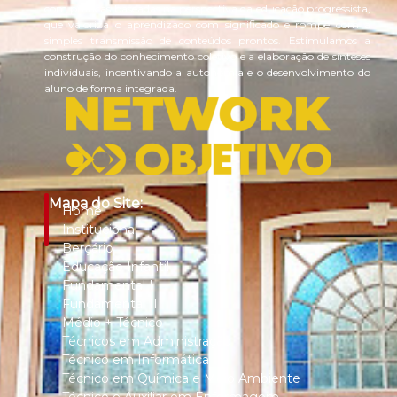
com práticas baseadas na perspectiva da educação progressista,
que valoriza o aprendizado com significado e rompe com a
simples transmissão de conteúdos prontos. Estimulamos a
construção do conhecimento coletivo e a elaboração de sínteses
individuais, incentivando a autonomia e o desenvolvimento do
aluno de forma integrada.
Mapa do Site:
Home
Institucional
Berçário
Educação Infantil
Fundamental I
Fundamental II
Médio + Técnico
Técnicos em Administração
Técnico em Informática
Técnico em Química e Meio Ambiente