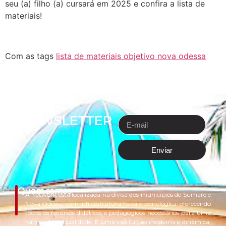
seu (a) filho (a) cursará em 2025 e confira a lista de
materiais!
Com as tags
lista de materiais objetivo nova odessa
NEWSLETTER
Enviar
Quem somos
A Network está localizada na divisa dos municípios de Sumaré e
Nova Odessa, com infraestrutura física e tecnológica, oferecendo
todos os recursos didáticos e pedagógicos necessários para uma
formação de qualidade. É uma instituição moderna e dinâmica,