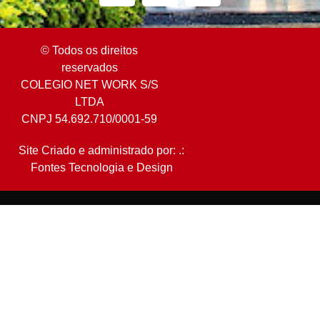
© Todos os direitos
reservados
COLEGIO NET WORK S/S
LTDA
CNPJ 54.692.710/0001-59
Site Criado e administrado por: .:
Fontes Tecnologia e Design