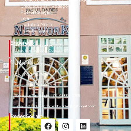
Técnico e Auxiliar em Enfermagem
Graduação em Pedagogia
Pós-Graduação
Loja
Portal do Aluno
Trabalhe Conosco
Endereço:
Av. Ampélio Gazzetta, 200
Lopes Iglesias, Nova Odessa – SP
CEP.: 13385-510
Contato:
Atendimento.:
(19) 34767676
Fixo.:
(19) 3476-7678
Colégio.:
(19) 98444-1739
Técnicos e Faculdades.:
(19) 98334-0755
Email.:
atendimento@networkeducational.com
Redes Sociais: