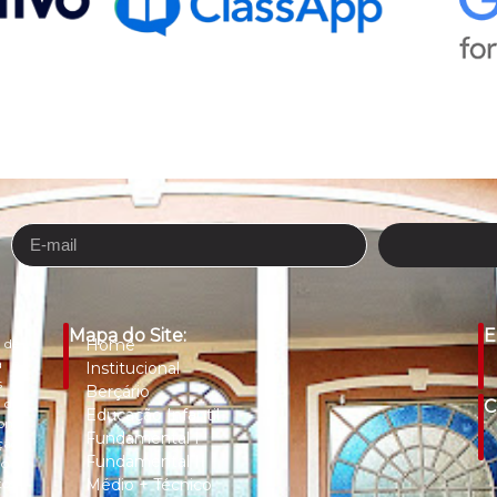
Mapa do Site:
E
 de
Home
a e
Institucional
s e
Berçário
 de
C
Educação Infantil
com
Fundamental I
ção
Fundamental II
do e
os.
Médio + Técnico