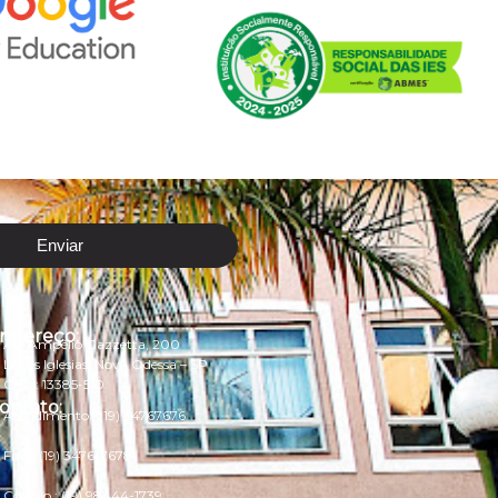
Enviar
ndereço:
Av. Ampélio Gazzetta, 200
Lopes Iglesias, Nova Odessa – SP
CEP.: 13385-510
ontato:
Atendimento.:
(19) 34767676
Fixo.:
(19) 3476-7678
Colégio.:
(19) 98444-1739