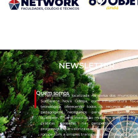
NEWSLETTER
Quem somos
A Network está localizada na divisa dos municípios
Sumaré e Nova Odessa, com infraestrutura físic
tecnológica, oferecendo todos os recursos didático
pedagógicos necessários para uma formação
qualidade. É uma instituição moderna e dinâmica, 
práticas baseadas na perspectiva da educa
progressista, que valoriza o aprendizado com significa
rompe com a simples transmissão de conteúdos pront