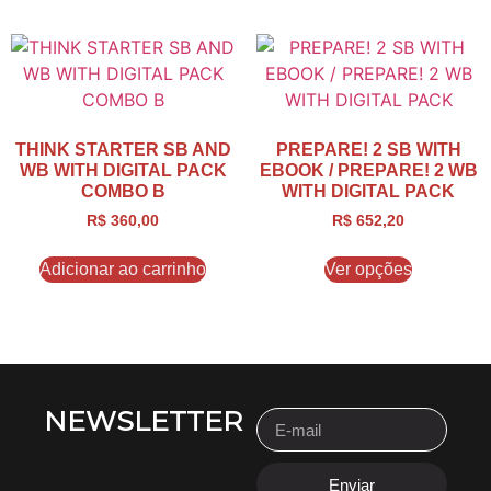
THINK STARTER SB AND
PREPARE! 2 SB WITH
WB WITH DIGITAL PACK
EBOOK / PREPARE! 2 WB
COMBO B
WITH DIGITAL PACK
R$
360,00
R$
652,20
Adicionar ao carrinho
Ver opções
NEWSLETTER
Enviar