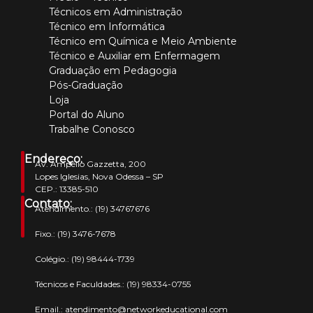
Técnicos em Administração
Técnico em Informática
Técnico em Química e Meio Ambiente
Técnico e Auxiliar em Enfermagem
Graduação em Pedagogia
Pós-Graduação
Loja
Portal do Aluno
Trabalhe Conosco
Endereço:
Av. Ampélio Gazzetta, 200
Lopes Iglesias, Nova Odessa – SP
CEP.: 13385-510
Contato:
Atendimento.:
(19) 34767676
Fixo.:
(19) 3476-7678
Colégio.:
(19) 98444-1739
Técnicos e Faculdades.:
(19) 98334-0755
Email.:
atendimento@networkeducational.com