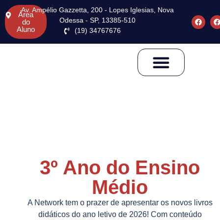
Av. Ampélio Gazzetta, 200 - Lopes Iglesias, Nova
Área
Odessa - SP, 13385-510
do
Aluno
(19) 34767676
Pós-Graduação
3º Ano do Ensino
Médio
A Network tem o prazer de apresentar os novos livros
didáticos do ano letivo de 2026! Com conteúdo