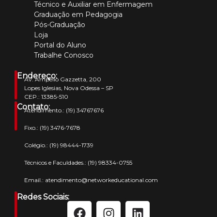
Técnico e Auxiliar em Enfermagem
Graduação em Pedagogia
Pós-Graduação
Loja
Portal do Aluno
Trabalhe Conosco
Endereço:
Av. Ampélio Gazzetta, 200
Lopes Iglesias, Nova Odessa – SP
CEP.: 13385-510
Contato:
Atendimento.:
(19) 34767676
Fixo.:
(19) 3476-7678
Colégio.:
(19) 98444-1739
Técnicos e Faculdades.:
(19) 98334-0755
Email.:
atendimento@networkeducational.com
Redes Sociais: