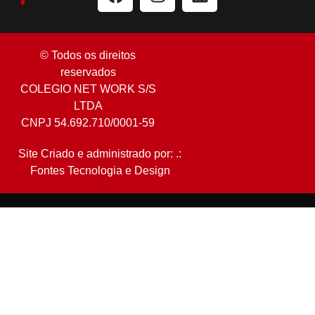
© Todos os direitos
reservados
COLEGIO NET WORK S/S
LTDA
CNPJ 54.692.710/0001-59
Site Criado e administrado por: .:
Fontes Tecnologia e Design