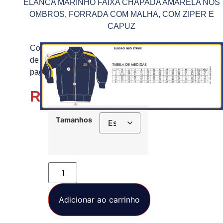
ELANCA MARINHO FAIXA CHAPADA AMARELA NOS
OMBROS, FORRADA COM MALHA, COM ZIPER E
CAPUZ
Condições
de
pagamento.:
R$
200,00
Tamanhos
Adicionar ao carrinho