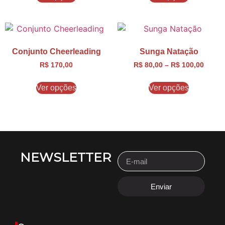
Conjunto Cheerleading
Sunga Natação
R$
170,00
R$
80,00
–
R$
100,00
Ver opções
Ver opções
NEWSLETTER
Enviar