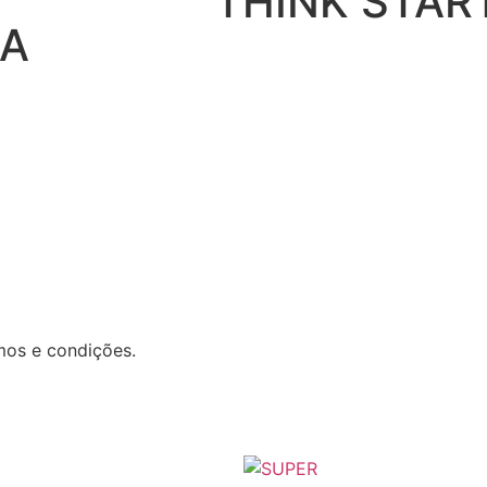
THINK STAR
 A
mos e condições.