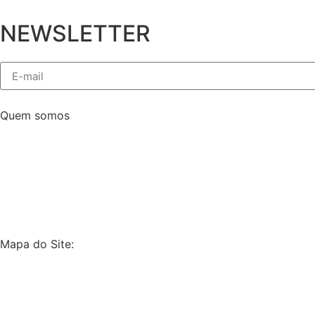
NEWSLETTER
Quem somos
A Network está localizada na divisa dos municípios de Su
necessários para uma formação de qualidade. É uma instit
aprendizado com significado e rompe com a simples trans
individuais, incentivando a autonomia e o desenvolvimento
Mapa do Site:
Home
Institucional
Berçário